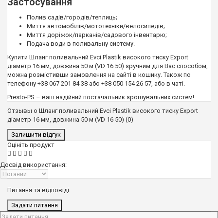
Застосування
Полив садів/городів/теплиць;
Миття автомобілів/мототехніки/велосипедів;
Миття доріжок/парканів/садового інвентарю;
Подача води в поливальну систему.
Купити Шланг поливальний Evci Plastik високого тиску Export
діаметр 16 мм, довжина 50 м (VD 16 50) зручним для Вас способом,
можна розмістивши замовлення на сайті в кошику. Також по
телефону +38 067 201 84 38 або +38 050 154 26 57, або в чаті.
Presto-PS – ваш надійний постачальник зрошувальних систем!
Отзывы о Шланг поливальний Evci Plastik високого тиску Export
діаметр 16 мм, довжина 50 м (VD 16 50) (0)
Залишити відгук
Оцініть продукт
Досвід використання:
Питання та відповіді
Задати питання