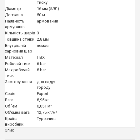
тиску
Діаметр
16 мм (5/8")
Довжина
50 м
Наявність
армований
армування
Кількість шарів
3
Товщина стінки
2,8 мм
Внутрішній
немає
харчовий шар
Матеріал
ПВХ
Робочий тиск
6 bar
Max робочий
8 bar
тиск
Застосування
для саду/
городу
Серія
Export
Вага
8,95 кг
Об `єм
0,051 м³
Об'ємна вага
12,75 кг/м³
Країна
Туреччина
виробник
Опис