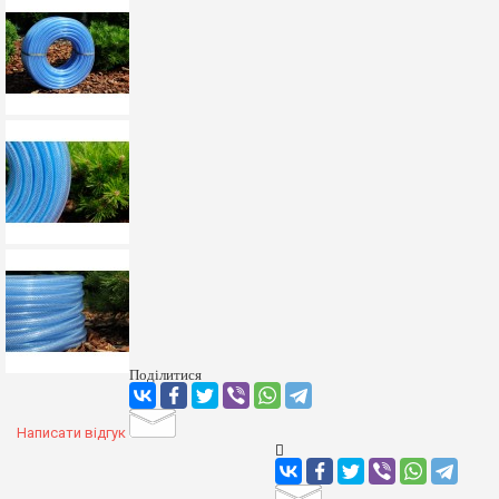
Фільтр дисковий
Поливальні шланги
Tecnotubi
Euro Green
Euro Yellow
Euro Black
Orange professional
Ocean
Retin professional
Infinito
Cosmos
Presto-PS
Метеор
Salute
Поділитися
Флорія
Export
Caramel
Написати відгук
Шланги поливальні
Виробництво Італія