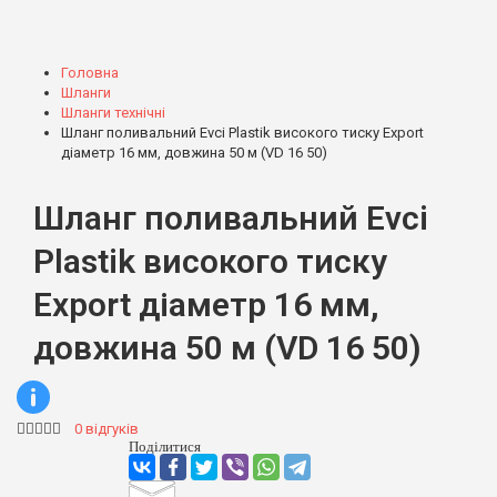
Насадки брандспойт
Коннектори для шлангів
Стандартні
Головна
Гумові
Шланги
Збільшені (JET)
Шланги технічні
Різьби та адаптери
Шланг поливальний Evci Plastik високого тиску Export
Стандартні
діаметр 16 мм, довжина 50 м (VD 16 50)
Збільшені (JET)
З'єднання для шлангів
Шланг поливальний Evci
Ремонтні
Перехідні
Plastik високого тиску
Візки та котушки
Export діаметр 16 мм,
Котушки
Візки
довжина 50 м (VD 16 50)
Крани
Крани для конекторів
Крани кульові
Таймери
0 відгуків
Муфти
Поділитися
Муфти із зовнішнім різьбленням
Муфти з внутрішнім різьбленням