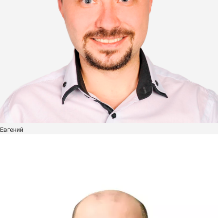
Діаметр шланга 25 мм.
Діаметр шланга 32 мм.
Діаметр шланга 40мм.
Діаметр шланга 45 мм.
Діаметр шланга 50 мм.
Фітинги
Крани кульові
Стартери для стрічки
Заглушки для стрічки
З'єднання ремонтні
Крапельний полив
Евгений
Крапельні шланги
Крапельні стрічки
Крапельні трубки
Шланги Layflat
Крапельниці
Садові крапельниці
Фітинги для крапельниць
Набори крапельниць