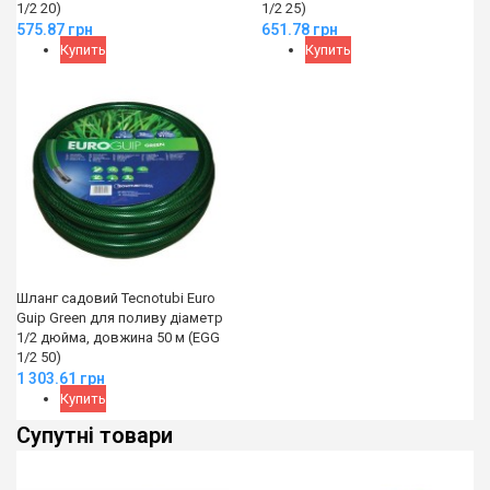
1/2 20)
1/2 25)
575.87
грн
651.78
грн
Купить
Купить
Шланг садовий Tecnotubi Euro
Guip Green для поливу діаметр
1/2 дюйма, довжина 50 м (EGG
1/2 50)
1 303.61
грн
Купить
Супутні товари