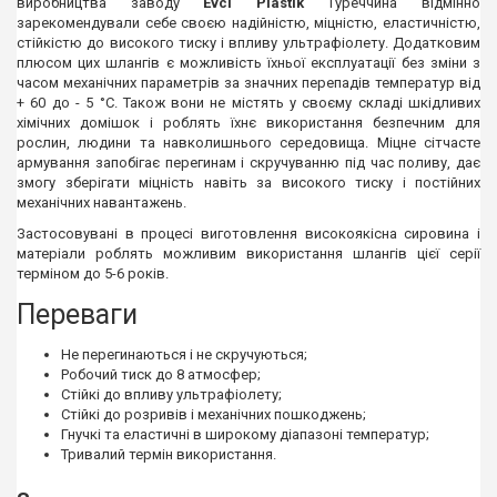
виробництва заводу
Evci Plastik
Туреччина відмінно
зарекомендували себе своєю надійністю, міцністю, еластичністю,
стійкістю до високого тиску і впливу ультрафіолету. Додатковим
плюсом цих шлангів є можливість їхньої експлуатації без зміни з
часом механічних параметрів за значних перепадів температур від
+ 60 до - 5 °C. Також вони не містять у своєму складі шкідливих
хімічних домішок і роблять їхнє використання безпечним для
рослин, людини та навколишнього середовища. Міцне сітчасте
армування запобігає перегинам і скручуванню під час поливу, дає
змогу зберігати міцність навіть за високого тиску і постійних
механічних навантажень.
Застосовувані в процесі виготовлення високоякісна сировина і
матеріали роблять можливим використання шлангів цієї серії
терміном до 5-6 років.
Переваги
Не перегинаються і не скручуються;
Робочий тиск до 8 атмосфер;
Стійкі до впливу ультрафіолету;
Стійкі до розривів і механічних пошкоджень;
Гнучкі та еластичні в широкому діапазоні температур;
Тривалий термін використання.