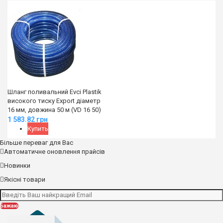
Шланг поливальний Evci Plastik
високого тиску Export діаметр
16 мм, довжина 50 м (VD 16 50)
1 583.82
грн
Купить
Більше переваг для Вас
Автоматичне оновлення прайсів
Новинки
Якісні товари
Бажаю