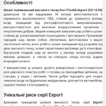
Особливості
Шланг поливальний високого тиску Evci Plastik Export (VD 16 50)
діаметром 16 мм завдовжки 50 метрів виготовляється з
первинного високоякісного ПВХ, стійкий до тривалого впливу
води, захищений від ультрафіолетового випромінювання,
використовується для внесення водорозчинних органічних і
неорганічних добрив. Міцний зовнішній захисний шар робить шланг
стійким до різних механічних пошкоджень і протирання. Проміжний
середній шар являє собою обплетення, виготовлене з міцної
синтетичної нитки, воно робить шланг захищеним від розривів під
дією високого тиску, шланг гарантовано витримує до 6 атмосфер.
Внутрішній гладкий шар не містить у своєму складі шкідливих
хімічних домішок, а також не створює опору потоку рідини
всередині шланга.
У використанні ці шланги досить універсальні і застосовуються
для широкого спектра робіт з поливу на присадибних ділянках, на
городах, у садах і теплицях. Також добре підходять для подачі
технічної води на будівельних майданчиках, для миття автомобілів,
садової техніки та інструменту.
Унікальні риси серії Export
Армовані тришарові шланги високого тиску серії
Export