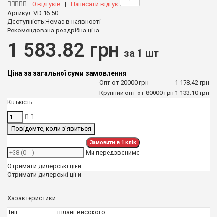
Виробництво Туреччина
0 відгуків
|
Написати відгук
Шланги, що сочаться
Артикул:
VD 16 50
Доступність:
Немає в наявності
Рекомендована роздрібна ціна
Шланги технічні
1 583.82
грн
за 1 шт
Шланги технічні
Шланги високого тиску
Ціна за загальної суми замовлення
Шланги газові
Опт от 20000 грн
1 178.42
грн
Шланги силіконові
Крупний опт от 80000 грн
1 133.10
грн
Кількість
Шланги харчові
Повідомте, коли з'явиться
Ми передзвонимо
Отримати дилерські ціни
Отримати дилерські ціни
Характеристики
Тип
шланг високого