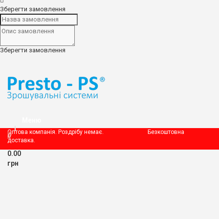
Інжектор Вентурі
Зберегти замовлення
Обвідний вузол (Байпас)
Шланг для подачі добрив
Фільтри
Фільтр сітчастий
Зберегти замовлення
Фільтр дисковий
Діроколи
Система поливу
Дощувачі та Зрошувачі
Меню
Оптова компанія. Роздрібу немає. Безкоштовна
Імпульсні дощувачі
0
доставка.
Дощувачі, що обертаються
Дощувачі на підставці
0.00
Багаторежимні дощувачі
грн
Вієрні дощувачі
Підставки під дощувачи
Насадки для поливу
Пістолети поливальні пластикові
Пістолети поливальні металеві