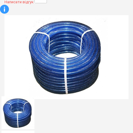
Написати відгук
Водяні розетки
З різьбленням 3/4
З різьбленням 1 дюйм
Автополив
Автоматичний полив
Контролери
Клапанні бокси
Електромагнітні клапани
Акварозетка
Дощувачі
Висувні
Форсунки
Аксесуари
Таймери
Електричні таймери
Механічні таймери
Фільтри
Сітчастий фільтр