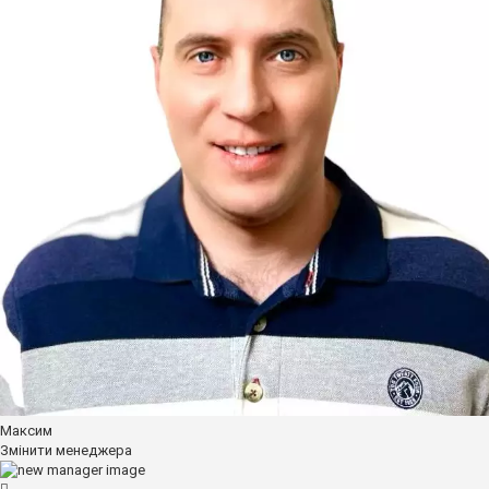
Мікроджети
Мікроджети
Фітинги для мікроджет
Туманоутворення
Крани
Крани для крапельної стрічки
Крани для трубки 16 мм
Крани для трубки 20 мм
Крани з різьбленням
Фітинги
Фітинги для крапельної стрічки
Фітинги для трубки 16 мм
Фітинги для трубки 20 мм
Фітинги для шлангів Layflat
Муфти
Муфти із зовнішнім різьбленням
Муфти з внутрішнім різьбленням
Крани кульові
Максим
Кран з внутрішнім різьбленням
Змінити менеджера
Кран з внутрішнім і зовнішнім різьбленням
Внесення добрив